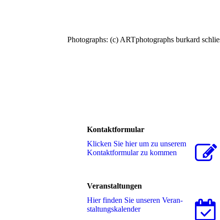
Photographs: (c) ARTphotographs burkard schli
Kontaktformular
Klicken Sie hier um zu unserem
Kon­takt­for­mu­lar zu kommen
Veranstaltungen
Hier finden Sie unseren Ver­an­
stal­tungs­ka­len­der