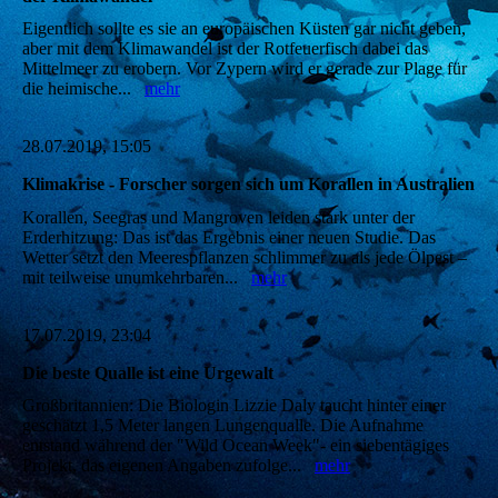
Eigentlich sollte es sie an europäischen Küsten gar nicht geben,
aber mit dem Klimawandel ist der Rotfeuerfisch dabei das
Mittelmeer zu erobern. Vor Zypern wird er gerade zur Plage für
die heimische...
mehr
28.07.2019, 15:05
Klimakrise - Forscher sorgen sich um Korallen in Australien
Korallen, Seegras und Mangroven leiden stark unter der
Erderhitzung: Das ist das Ergebnis einer neuen Studie. Das
Wetter setzt den Meerespflanzen schlimmer zu als jede Ölpest –
mit teilweise unumkehrbaren...
mehr
17.07.2019, 23:04
Die beste Qualle ist eine Urgewalt
Großbritannien: Die Biologin Lizzie Daly taucht hinter einer
geschätzt 1,5 Meter langen Lungenqualle. Die Aufnahme
entstand während der "Wild Ocean Week"- ein siebentägiges
Projekt, das eigenen Angaben zufolge...
mehr