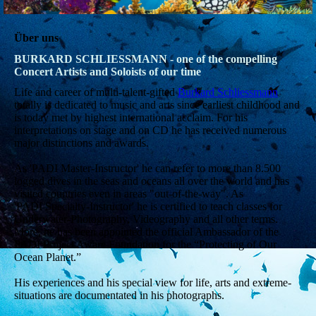
Über uns
BURKARD SCHLIESSMANN - one of the compelling
Concert Artists and Soloists of our time
Life and career of multi-talent-gifted
Burkard Schliessmann
totally is dedicated to music and arts since earliest childhood and
is today met by highest international acclaim. For his
interpretations on stage and on CD he has received numerous
major distinctions and awards.
As 'PADI Master-Instructor' he can refer to more than 8.500
logged dives in the seas and oceans all over the world and has
visited countries even in areas "out-of-the-way". As
'PADI Specialty-Instructor' he is certified to teach classes for
Underwater-Photography, Videography and all other terms.
More, he has been appointed the official Ambassador of the
PADI Project Aware Foundation for the “Protecting of Our
Ocean Planet.”
His experiences and his special view for life, arts and extreme-
situations are documentated in his photographs.