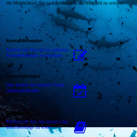
die Möglichkeit, Sie zu kontaktieren, um Mitglied zu werden.
Kontaktformular
Klicken Sie hier um zu unserem
Kon­takt­for­mu­lar zu kommen
Veranstaltungen
Hier finden Sie unseren Ver­an­
stal­tungs­ka­len­der
Gästebuch
Klicken Sie hier um unsere Gäs­
te­buch­ein­trä­ge zu lesen