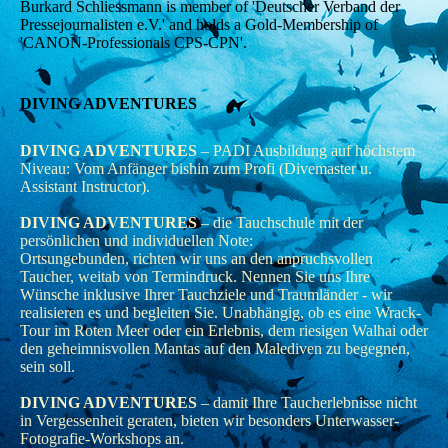
Burkard Schliessmann is member of 'Deutscher Verband der
Pressejournalisten e.V.' and holds a Gold-Membership of
'CANON-Professionals CPS-CPN'.
DIVING ADVENTURES
DIVING ADVENTURES
– PADI Ausbildung auf höchstem
Niveau: Vom Anfänger bishin zum Profi (Divemaster u.
Assistant Instructor).
DIVING ADVENTURES
– die Tauchschule mit der
persönlichen und individuellen Note:
Ortsungebunden, richten wir uns an den anpruchsvollen
Taucher, weitab von Termindruck. Nennen Sie uns Ihre
Wünsche inklusive Ihrer Tauchziele und Traumländer - wir
realisieren es und begleiten Sie. Unabhängig, ob es eine Wrack-
Tour im Roten Meer oder ein Erlebnis, dem riesigen Walhai oder
den geheimnisvollen Mantas auf den Malediven zu begegnen,
sein soll.
DIVING ADVENTURES
– damit Ihre Taucherlebnisse nicht
in Vergessenheit geraten, bieten wir besonders Unterwasser-
Fotografie-Workshops an.