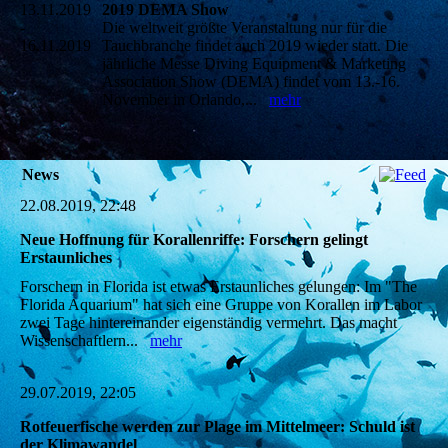
13.11.2019
2019 DEMA Show
-
Die weltweit größte Veranstaltung nur für die
16.11.2019
Tauchbranche findet auch 2019 wieder statt. Die
jährliche Messe Diving Equipment & Marketing
Association Show (DEMA) findet vom 13.-16.
November in Orlando,...
mehr
News
22.08.2019, 22:48
Neue Hoffnung für Korallenriffe: Forschern gelingt
Erstaunliches
Forschern in Florida ist etwas Erstaunliches gelungen: Im "The
Florida Aquarium" hat sich eine Gruppe von Korallen im Labor
zwei Tage hintereinander eigenständig vermehrt. Das macht
Wissenschaftlern...
mehr
29.07.2019, 22:05
Rotfeuerfische werden zur Plage im Mittelmeer: Schuld ist
der Klimawandel