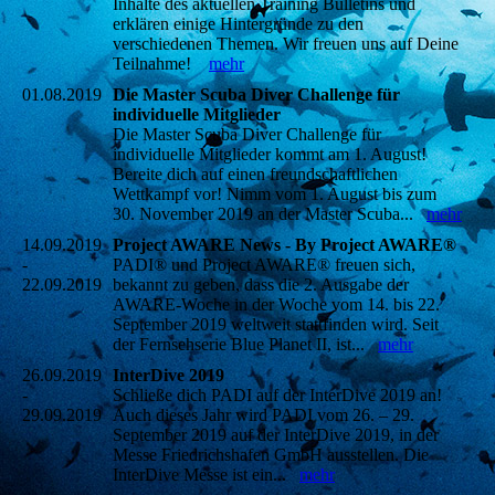
Inhalte des aktuellen Training Bulletins und
erklären einige Hintergründe zu den
verschiedenen Themen. Wir freuen uns auf Deine
Teilnahme!
mehr
01.08.2019
Die Master Scuba Diver Challenge für
individuelle Mitglieder
Die Master Scuba Diver Challenge für
individuelle Mitglieder kommt am 1. August!
Bereite dich auf einen freundschaftlichen
Wettkampf vor! Nimm vom 1. August bis zum
30. November 2019 an der Master Scuba...
mehr
14.09.2019
Project AWARE News - By Project AWARE®
-
PADI® und Project AWARE® freuen sich,
22.09.2019
bekannt zu geben, dass die 2. Ausgabe der
AWARE-Woche in der Woche vom 14. bis 22.
September 2019 weltweit stattfinden wird. Seit
der Fernsehserie Blue Planet II, ist...
mehr
26.09.2019
InterDive 2019
-
Schließe dich PADI auf der InterDive 2019 an!
29.09.2019
Auch dieses Jahr wird PADI vom 26. – 29.
September 2019 auf der InterDive 2019, in der
Messe Friedrichshafen GmbH ausstellen. Die
InterDive Messe ist ein...
mehr