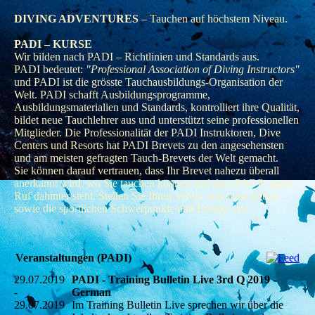
DIVING ADVENTURES
– Tauchen auf höchstem Niveau.
PADI – KURSE
Wir bilden nach PADI – Richtlinien und Standards aus.
PADI bedeutet:
"Professional Association of Diving Instructors"
und PADI ist die grösste Tauchausbildungs-Organisation der
Welt. PADI schafft Ausbildungsprogramme,
Ausbildungsmaterialien und Standards, kontrolliert ihre Qualität,
bildet neue Tauchlehrer aus und unterstützt seine professionellen
Mitglieder. Die Professionalität der PADI Instruktoren, Dive
Centers und Resorts hat PADI Brevets zu den angesehensten
und am meisten gefragten Tauch-Brevets der Welt gemacht.
Sie können darauf vertrauen, dass Ihr Brevet nahezu überall
anerkannt wird, wo Sie tauchen können und dass PADI's guter
Ruf dahinter steht. Stellen Sie Ihren Verein und seine Arbeit
sowie die sportlichen Schwerpunkte und Erfolge vor.
Veranstaltungen (PADI)
29.07.2019
PADI - Training Bulletin Live 3rd Q 2019 -
-
German
29.07.2019
Im Training Bulletin Live sprechen wir über die