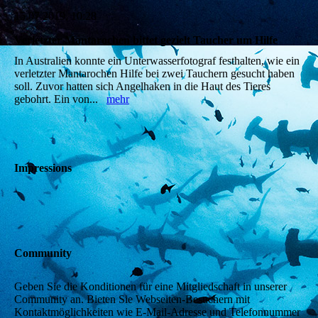
15.07.2019, 10:28
Verletzter Mantarochen bittet gezielt Taucher um Hilfe
In Australien konnte ein Unterwasserfotograf festhalten, wie ein
verletzter Mantarochen Hilfe bei zwei Tauchern gesucht haben
soll. Zuvor hatten sich Angelhaken in die Haut des Tieres
gebohrt. Ein von...
mehr
Impressions
Community
Geben Sie die Konditionen für eine Mitgliedschaft in unserer
Community an. Bieten Sie Webseiten-Besuchern mit
Kontaktmöglichkeiten wie E-Mail-Adresse und Telefonnummer