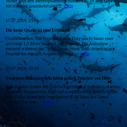
Wetter setzt den Meerespflanzen schlimmer zu als jede Ölpest –
mit teilweise unumkehrbaren...
mehr
17.07.2019, 23:04
Die beste Qualle ist eine Urgewalt
Großbritannien: Die Biologin Lizzie Daly taucht hinter einer
geschätzt 1,5 Meter langen Lungenqualle. Die Aufnahme
entstand während der "Wild Ocean Week"- ein siebentägiges
Projekt, das eigenen Angaben zufolge...
mehr
15.07.2019, 10:28
Verletzter Mantarochen bittet gezielt Taucher um Hilfe
In Australien konnte ein Unterwasserfotograf festhalten, wie ein
verletzter Mantarochen Hilfe bei zwei Tauchern gesucht haben
soll. Zuvor hatten sich Angelhaken in die Haut des Tieres
gebohrt. Ein von...
mehr