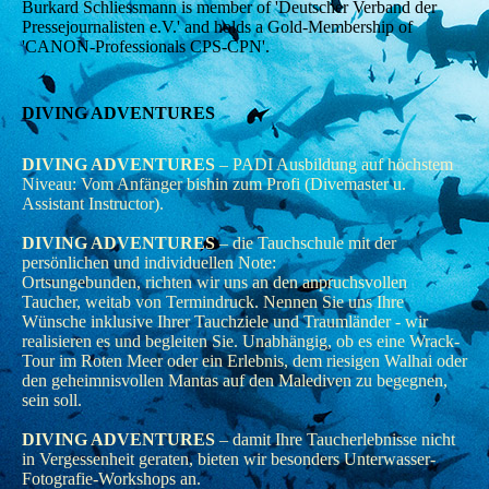
Burkard Schliessmann is member of 'Deutscher Verband der
Pressejournalisten e.V.' and holds a Gold-Membership of
'CANON-Professionals CPS-CPN'.
DIVING ADVENTURES
DIVING ADVENTURES
– PADI Ausbildung auf höchstem
Niveau: Vom Anfänger bishin zum Profi (Divemaster u.
Assistant Instructor).
DIVING ADVENTURES
– die Tauchschule mit der
persönlichen und individuellen Note:
Ortsungebunden, richten wir uns an den anpruchsvollen
Taucher, weitab von Termindruck. Nennen Sie uns Ihre
Wünsche inklusive Ihrer Tauchziele und Traumländer - wir
realisieren es und begleiten Sie. Unabhängig, ob es eine Wrack-
Tour im Roten Meer oder ein Erlebnis, dem riesigen Walhai oder
den geheimnisvollen Mantas auf den Malediven zu begegnen,
sein soll.
DIVING ADVENTURES
– damit Ihre Taucherlebnisse nicht
in Vergessenheit geraten, bieten wir besonders Unterwasser-
Fotografie-Workshops an.