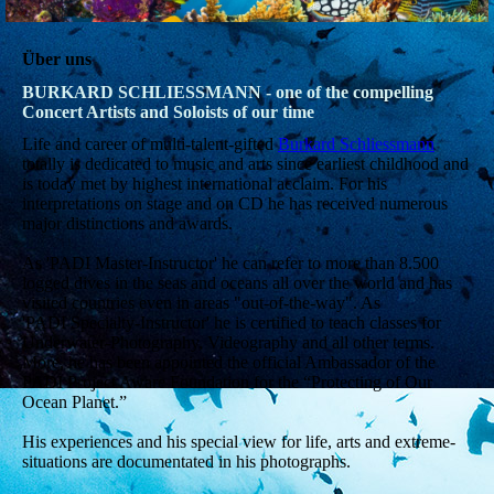
Über uns
BURKARD SCHLIESSMANN - one of the compelling
Concert Artists and Soloists of our time
Life and career of multi-talent-gifted
Burkard Schliessmann
totally is dedicated to music and arts since earliest childhood and
is today met by highest international acclaim. For his
interpretations on stage and on CD he has received numerous
major distinctions and awards.
As 'PADI Master-Instructor' he can refer to more than 8.500
logged dives in the seas and oceans all over the world and has
visited countries even in areas "out-of-the-way". As
'PADI Specialty-Instructor' he is certified to teach classes for
Underwater-Photography, Videography and all other terms.
More, he has been appointed the official Ambassador of the
PADI Project Aware Foundation for the “Protecting of Our
Ocean Planet.”
His experiences and his special view for life, arts and extreme-
situations are documentated in his photographs.