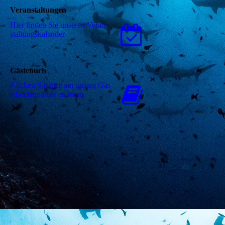
Veranstaltungen
Hier finden Sie unseren Ver­an­
stal­tungs­ka­len­der
Gästebuch
Klicken Sie hier um unsere Gäs­
te­buch­ein­trä­ge zu lesen