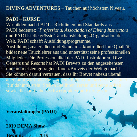
DIVING ADVENTURES
– Tauchen auf höchstem Niveau.
PADI – KURSE
Wir bilden nach PADI – Richtlinien und Standards aus.
PADI bedeutet:
"Professional Association of Diving Instructors"
und PADI ist die grösste Tauchausbildungs-Organisation der
Welt. PADI schafft Ausbildungsprogramme,
Ausbildungsmaterialien und Standards, kontrolliert ihre Qualität,
bildet neue Tauchlehrer aus und unterstützt seine professionellen
Mitglieder. Die Professionalität der PADI Instruktoren, Dive
Centers und Resorts hat PADI Brevets zu den angesehensten
und am meisten gefragten Tauch-Brevets der Welt gemacht.
Sie können darauf vertrauen, dass Ihr Brevet nahezu überall
anerkannt wird, wo Sie tauchen können und dass PADI's guter
Ruf dahinter steht. Stellen Sie Ihren Verein und seine Arbeit
sowie die sportlichen Schwerpunkte und Erfolge vor.
Veranstaltungen (PADI)
2019 DEMA Show
Beginn:
13.11.2019