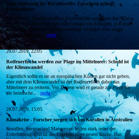
Neue Hoffnung für Korallenriffe: Forschern gelingt
Erstaunliches
Forschern in Florida ist etwas Erstaunliches gelungen: Im "The
Florida Aquarium" hat sich eine Gruppe von Korallen im Labor
zwei Tage hintereinander eigenständig vermehrt. Das macht
Wissenschaftlern...
mehr
29.07.2019, 22:05
Rotfeuerfische werden zur Plage im Mittelmeer: Schuld ist
der Klimawandel
Eigentlich sollte es sie an europäischen Küsten gar nicht geben,
aber mit dem Klimawandel ist der Rotfeuerfisch dabei das
Mittelmeer zu erobern. Vor Zypern wird er gerade zur Plage für
die heimische...
mehr
28.07.2019, 15:05
Klimakrise - Forscher sorgen sich um Korallen in Australien
Korallen, Seegras und Mangroven leiden stark unter der
Erderhitzung: Das ist das Ergebnis einer neuen Studie. Das