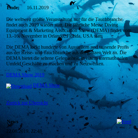
Ende:
16.11.2019
Die weltweit größte Veranstaltung nur für die Tauchbranche
findet auch 2019 wieder statt. Die jährliche Messe Diving
Equipment & Marketing Association Show (DEMA) findet vom
13.-16. November in Orlando, Florida, USA statt.
Die DEMA lockt hunderte von Ausstellern und tausende Profis
aus der Reise- und Tauchbranche aus der ganzen Welt an. Die
DEMA bietet die seltene Gelegenheit, in einem internationalen
Umfeld Geschäfte zu machen und zu Netzwerken.
DEMA Show 2019
DEMA Show
Zurück zur Übersicht
News
22.08.2019, 22:48